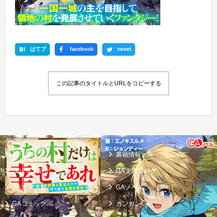
はてブ
facebook
tweet
この記事のタイトルとURLをコピーする
新刊情報
書籍情報一覧
シリーズ紹介
GA文庫ブログ
GA文庫大賞
GAノベル
GAコミック
ガンガンGA