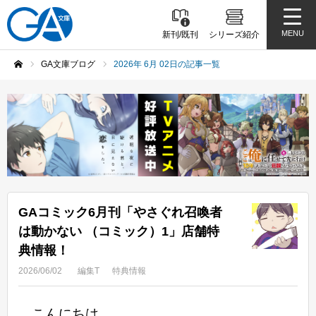
MENU
新刊/既刊
シリーズ紹介
GA文庫ブログ
2026年 6月 02日の記事一覧
ホーム
GAコミック6月刊「やさぐれ召喚者
は動かない （コミック）1」店舗特
典情報！
2026/06/02
編集T
特典情報
こんにちは。