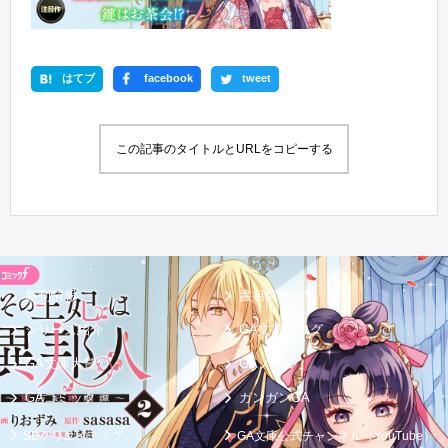
はてブ
facebook
tweet
この記事のタイトルとURLをコピーする
新刊情報
書籍情報一覧
シリーズ紹介
GA文庫ブログ
GA文庫大賞
GAノベル
GAコミック
ガンガンGA
SBクリエイティブ
GA文庫公式チャンネル（YouTube）