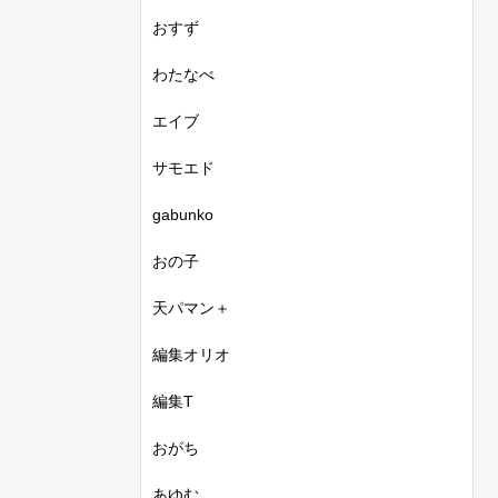
おすず
わたなべ
エイブ
サモエド
gabunko
おの子
天パマン＋
編集オリオ
編集T
おがち
あゆむ