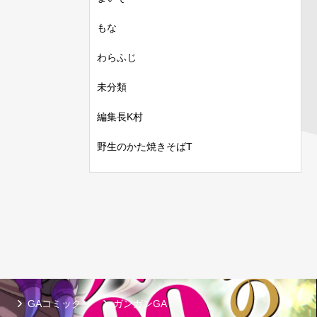
もな
わらふじ
未分類
編集長K村
野生のかた焼きそばT
GAコミック
ガンガンGA