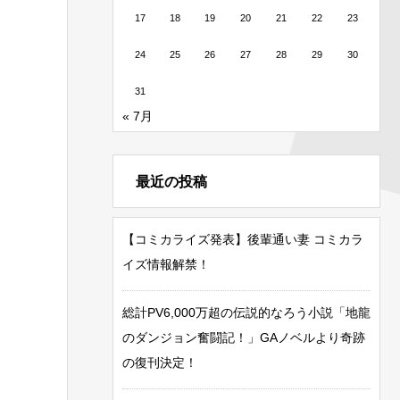
17
18
19
20
21
22
23
24
25
26
27
28
29
30
31
« 7月
最近の投稿
【コミカライズ発表】後輩通い妻 コミカラ
イズ情報解禁！
総計PV6,000万超の伝説的なろう小説「地龍
のダンジョン奮闘記！」GAノベルより奇跡
の復刊決定！