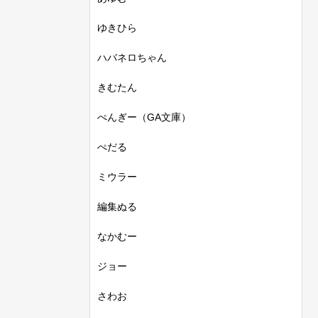
ゆきひら
ハバネロちゃん
きむたん
ぺんぎー（GA文庫）
ぺだる
ミウラー
編集ぬる
なかむー
ジョー
さわお