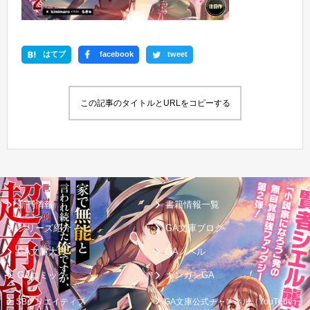
はてブ
facebook
tweet
この記事のタイトルとURLをコピーする
新刊情報
書籍情報一覧
シリーズ紹介
GA文庫ブログ
GA文庫大賞
GAノベル
GAコミック
ガンガンGA
SBクリエイティブ
GA文庫公式チャンネル（YouTube）