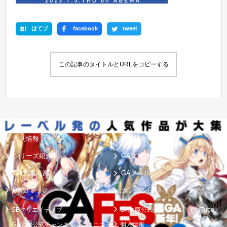
はてブ
facebook
tweet
この記事のタイトルとURLをコピーする
新刊情報
書籍情報一覧
シリーズ紹介
GA文庫ブログ
GA文庫大賞
GAノベル
GAコミック
ガンガンGA
SBクリエイティブ
GA文庫公式チャンネル（YouTube）
GA文庫公式チャンネル（ニコニコチ
個人情報