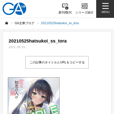
MENU
新刊/既刊
シリーズ紹介
GA文庫ブログ
20210525hatsukoi_ss_tora
ホーム
20210525hatsukoi_ss_tora
2021.05.25
この記事のタイトルとURLをコピーする