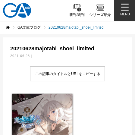
MENU
新刊/既刊
シリーズ紹介
GA文庫ブログ
20210628majotabi_shoei_limited
ホーム
20210628majotabi_shoei_limited
2021.06.28
この記事のタイトルとURLをコピーする