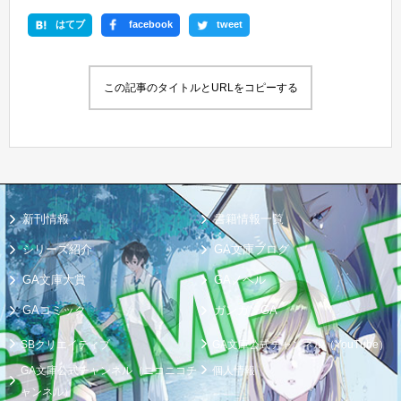
はてブ
facebook
tweet
この記事のタイトルとURLをコピーする
新刊情報
書籍情報一覧
シリーズ紹介
GA文庫ブログ
GA文庫大賞
GAノベル
GAコミック
ガンガンGA
SBクリエイティブ
GA文庫公式チャンネル（YouTube）
GA文庫公式チャンネル（ニコニコチ
個人情報
ャンネル）