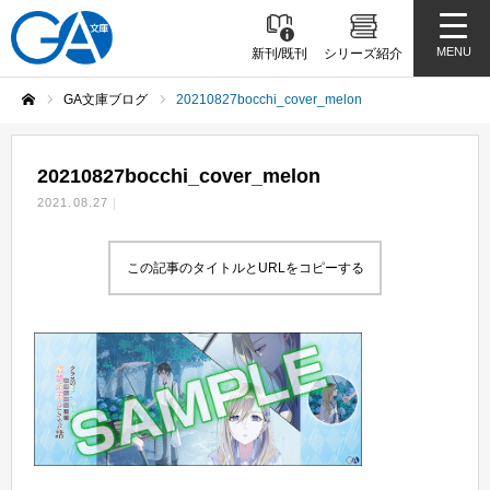
MENU
新刊/既刊
シリーズ紹介
GA文庫ブログ
20210827bocchi_cover_melon
ホーム
20210827bocchi_cover_melon
2021.08.27
この記事のタイトルとURLをコピーする