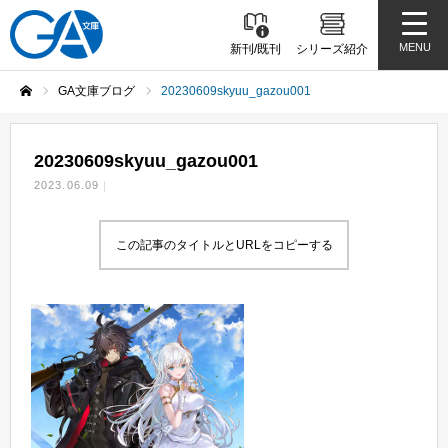
MENU
新刊/既刊
シリーズ紹介
GA文庫ブログ
20230609skyuu_gazou001
ホーム
20230609skyuu_gazou001
2023.06.09
この記事のタイトルとURLをコピーする