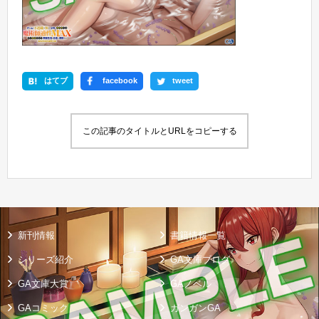
はてブ
facebook
tweet
この記事のタイトルとURLをコピーする
新刊情報
書籍情報一覧
シリーズ紹介
GA文庫ブログ
GA文庫大賞
GAノベル
GAコミック
ガンガンGA