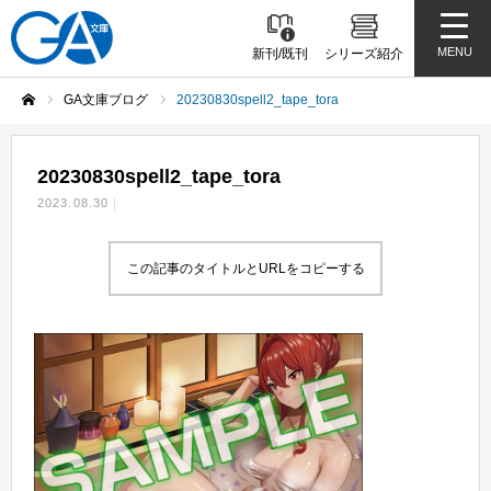
MENU
新刊/既刊
シリーズ紹介
GA文庫ブログ
20230830spell2_tape_tora
ホーム
20230830spell2_tape_tora
2023.08.30
この記事のタイトルとURLをコピーする