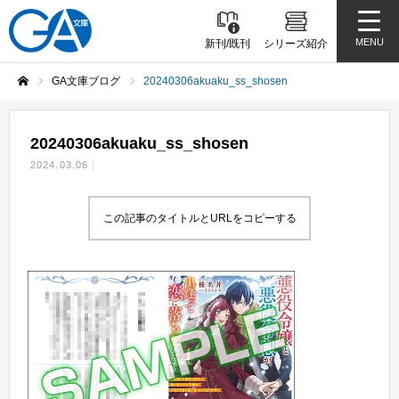
MENU
新刊/既刊
シリーズ紹介
GA文庫ブログ
20240306akuaku_ss_shosen
ホーム
20240306akuaku_ss_shosen
2024.03.06
この記事のタイトルとURLをコピーする