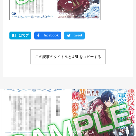
はてブ
facebook
tweet
この記事のタイトルとURLをコピーする
新刊情報
書籍情報一覧
シリーズ紹介
GA文庫ブログ
GA文庫大賞
GAノベル
GAコミック
ガンガンGA