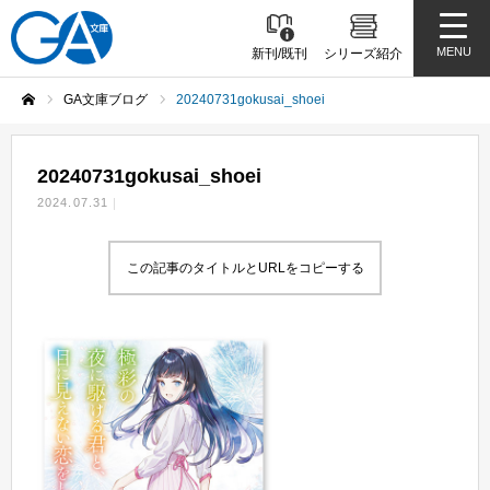
MENU
新刊/既刊
シリーズ紹介
GA文庫ブログ
20240731gokusai_shoei
ホーム
20240731gokusai_shoei
2024.07.31
この記事のタイトルとURLをコピーする