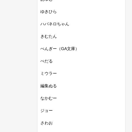
ゆきひら
ハバネロちゃん
きむたん
ぺんぎー（GA文庫）
ぺだる
ミウラー
編集ぬる
なかむー
ジョー
さわお