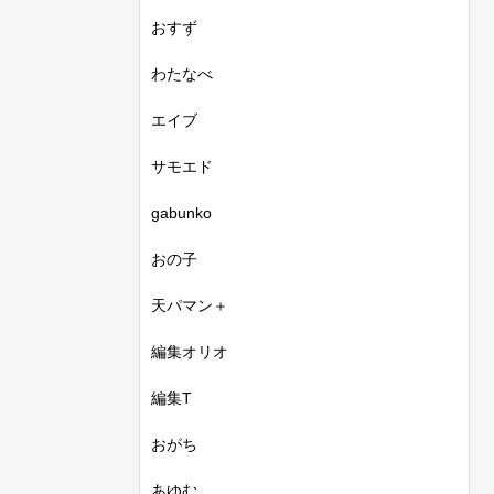
おすず
わたなべ
エイブ
サモエド
gabunko
おの子
天パマン＋
編集オリオ
編集T
おがち
あゆむ