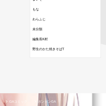
もな
わらふじ
未分類
編集長K村
野生のかた焼きそばT
GAコミック
ガンガンGA