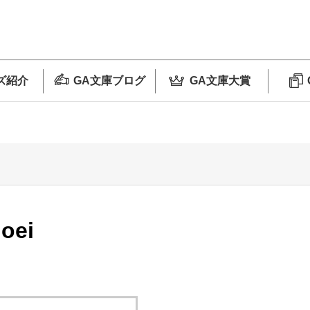
ズ紹介
GA文庫ブログ
GA文庫大賞
oei