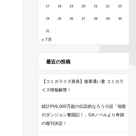
17
18
19
20
21
22
23
24
25
26
27
28
29
30
31
« 7月
最近の投稿
【コミカライズ発表】後輩通い妻 コミカラ
イズ情報解禁！
総計PV6,000万超の伝説的なろう小説「地龍
のダンジョン奮闘記！」GAノベルより奇跡
の復刊決定！