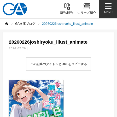
MENU
新刊/既刊
シリーズ紹介
GA文庫ブログ
20260226joshiryoku_illust_animate
ホーム
20260226joshiryoku_illust_animate
2026.02.26
この記事のタイトルとURLをコピーする