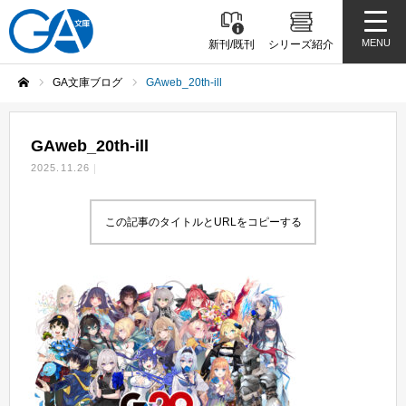
MENU
新刊/既刊
シリーズ紹介
GA文庫ブログ
GAweb_20th-ill
ホーム
GAweb_20th-ill
2025.11.26
この記事のタイトルとURLをコピーする