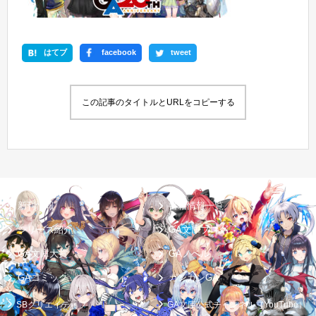
はてブ
facebook
tweet
この記事のタイトルとURLをコピーする
新刊情報
書籍情報一覧
シリーズ紹介
GA文庫ブログ
GA文庫大賞
GAノベル
GAコミック
ガンガンGA
SBクリエイティブ
GA文庫公式チャンネル（YouTube）