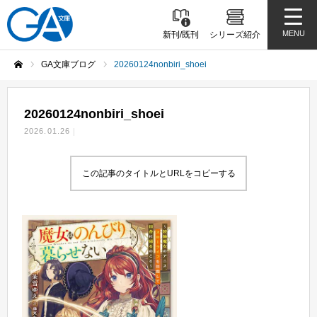
MENU
新刊/既刊
シリーズ紹介
GA文庫ブログ
20260124nonbiri_shoei
ホーム
20260124nonbiri_shoei
2026.01.26
この記事のタイトルとURLをコピーする