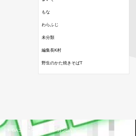
もな
わらふじ
未分類
編集長K村
野生のかた焼きそばT
GAコミック
ガンガンGA