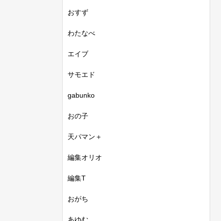
おすず
わたなべ
エイブ
サモエド
gabunko
おの子
天パマン＋
編集オリオ
編集T
おがち
あゆむ