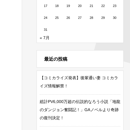
17
18
19
20
21
22
23
24
25
26
27
28
29
30
31
« 7月
最近の投稿
【コミカライズ発表】後輩通い妻 コミカラ
イズ情報解禁！
総計PV6,000万超の伝説的なろう小説「地龍
のダンジョン奮闘記！」GAノベルより奇跡
の復刊決定！