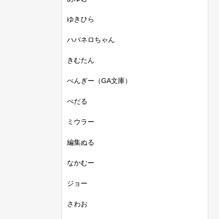
ゆきひら
ハバネロちゃん
きむたん
ぺんぎー（GA文庫）
ぺだる
ミウラー
編集ぬる
なかむー
ジョー
さわお