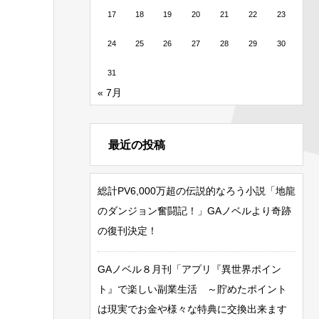
17
18
19
20
21
22
23
24
25
26
27
28
29
30
31
« 7月
最近の投稿
総計PV6,000万超の伝説的なろう小説「地龍
のダンジョン奮闘記！」GAノベルより奇跡
の復刊決定！
GAノベル８月刊「アプリ『異世界ポイン
ト』で楽しい副業生活 ～貯めたポイント
は現実でお金や様々な特典に交換出来ます