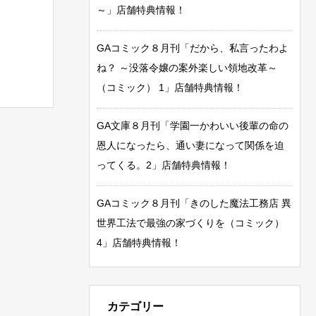
～」店舗特典情報！
GAコミック８月刊「だから、私言ったわよ
ね？ ～没落令嬢の案外楽しい領地改革～
（コミック） 1」店舗特典情報！
GA文庫８月刊「学園一かわいい後輩の命の
恩人になったら、通い妻になって関係を迫
ってくる。2」店舗特典情報！
GAコミック８月刊「きのした魔法工務店 異
世界工法で最強の家づくりを（コミック）
4」店舗特典情報！
カテゴリー