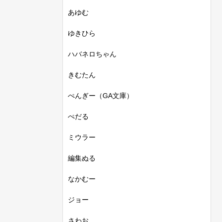
あゆむ
ゆきひら
ハバネロちゃん
きむたん
ぺんぎー（GA文庫）
ぺだる
ミウラー
編集ぬる
なかむー
ジョー
さわお