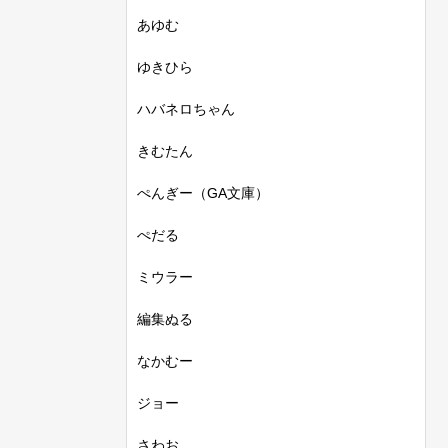
あゆむ
ゆきひら
ハバネロちゃん
きむたん
ぺんぎー（GA文庫）
ぺだる
ミウラー
編集ぬる
なかむー
ジョー
さわお