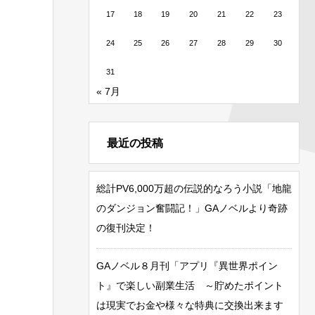
17
18
19
20
21
22
23
24
25
26
27
28
29
30
31
« 7月
最近の投稿
総計PV6,000万超の伝説的なろう小説「地龍
のダンジョン奮闘記！」GAノベルより奇跡
の復刊決定！
GAノベル８月刊「アプリ『異世界ポイン
ト』で楽しい副業生活 ～貯めたポイント
は現実でお金や様々な特典に交換出来ます