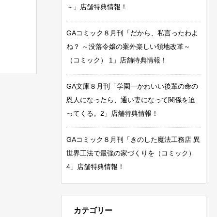
～」店舗特典情報！
GAコミック８月刊「だから、私言ったわよ
ね？ ～没落令嬢の案外楽しい領地改革～
（コミック） 1」店舗特典情報！
GA文庫８月刊「学園一かわいい後輩の命の
恩人になったら、通い妻になって関係を迫
ってくる。2」店舗特典情報！
GAコミック８月刊「きのした魔法工務店 異
世界工法で最強の家づくりを（コミック）
4」店舗特典情報！
カテゴリー