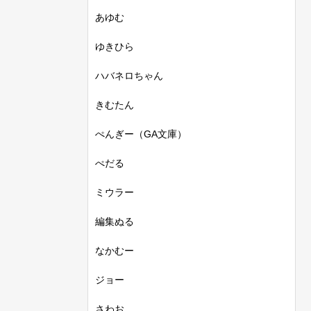
あゆむ
ゆきひら
ハバネロちゃん
きむたん
ぺんぎー（GA文庫）
ぺだる
ミウラー
編集ぬる
なかむー
ジョー
さわお