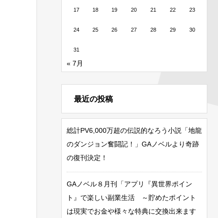
17
18
19
20
21
22
23
24
25
26
27
28
29
30
31
« 7月
最近の投稿
総計PV6,000万超の伝説的なろう小説「地龍
のダンジョン奮闘記！」GAノベルより奇跡
の復刊決定！
GAノベル８月刊「アプリ『異世界ポイン
ト』で楽しい副業生活 ～貯めたポイント
は現実でお金や様々な特典に交換出来ます