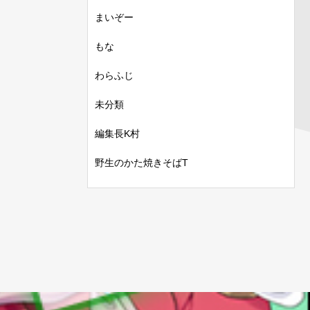
まいぞー
もな
わらふじ
未分類
編集長K村
野生のかた焼きそばT