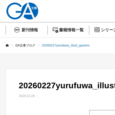
新刊情報
書籍情報一覧
シリー
GA文庫ブログ
20260227yurufuwa_illust_gamers
ホーム
20260227yurufuwa_illu
2026.02.28