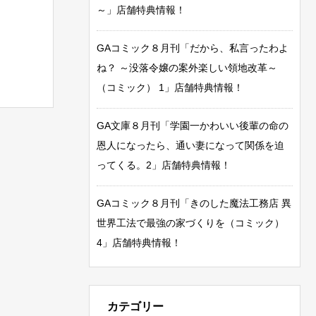
～」店舗特典情報！
GAコミック８月刊「だから、私言ったわよ
ね？ ～没落令嬢の案外楽しい領地改革～
（コミック） 1」店舗特典情報！
GA文庫８月刊「学園一かわいい後輩の命の
恩人になったら、通い妻になって関係を迫
ってくる。2」店舗特典情報！
GAコミック８月刊「きのした魔法工務店 異
世界工法で最強の家づくりを（コミック）
4」店舗特典情報！
カテゴリー