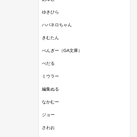
ゆきひら
ハバネロちゃん
きむたん
ぺんぎー（GA文庫）
ぺだる
ミウラー
編集ぬる
なかむー
ジョー
さわお