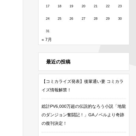
17
18
19
20
21
22
23
24
25
26
27
28
29
30
31
« 7月
最近の投稿
【コミカライズ発表】後輩通い妻 コミカラ
イズ情報解禁！
総計PV6,000万超の伝説的なろう小説「地龍
のダンジョン奮闘記！」GAノベルより奇跡
の復刊決定！