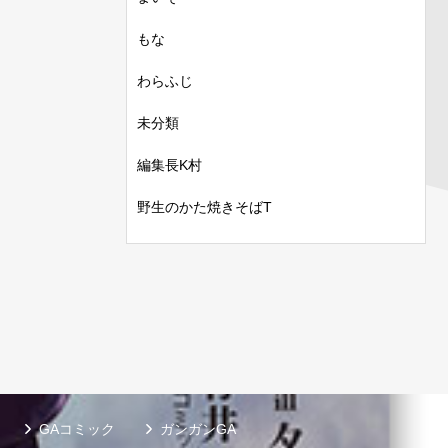
もな
わらふじ
未分類
編集長K村
野生のかた焼きそばT
GAコミック
ガンガンGA