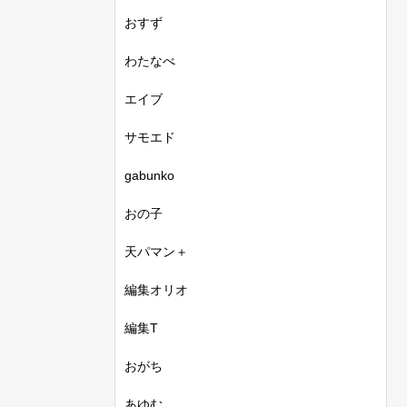
おすず
わたなべ
エイブ
サモエド
gabunko
おの子
天パマン＋
編集オリオ
編集T
おがち
あゆむ