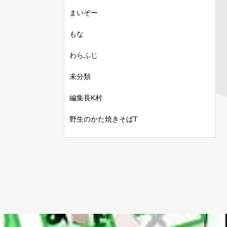
まいぞー
もな
わらふじ
未分類
編集長K村
野生のかた焼きそばT