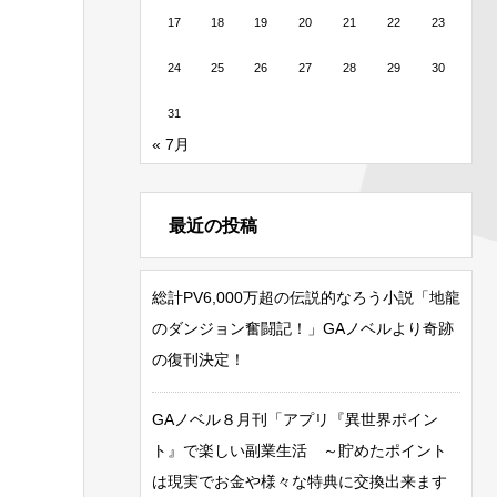
17
18
19
20
21
22
23
24
25
26
27
28
29
30
31
« 7月
最近の投稿
総計PV6,000万超の伝説的なろう小説「地龍
のダンジョン奮闘記！」GAノベルより奇跡
の復刊決定！
GAノベル８月刊「アプリ『異世界ポイン
ト』で楽しい副業生活 ～貯めたポイント
は現実でお金や様々な特典に交換出来ます