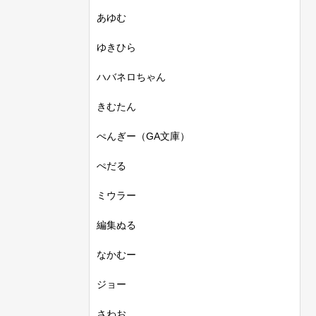
あゆむ
ゆきひら
ハバネロちゃん
きむたん
ぺんぎー（GA文庫）
ぺだる
ミウラー
編集ぬる
なかむー
ジョー
さわお