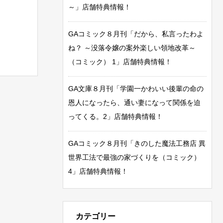
～」店舗特典情報！
GAコミック８月刊「だから、私言ったわよ
ね？ ～没落令嬢の案外楽しい領地改革～
（コミック） 1」店舗特典情報！
GA文庫８月刊「学園一かわいい後輩の命の
恩人になったら、通い妻になって関係を迫
ってくる。2」店舗特典情報！
GAコミック８月刊「きのした魔法工務店 異
世界工法で最強の家づくりを（コミック）
4」店舗特典情報！
カテゴリー