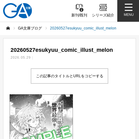
MENU
新刊/既刊
シリーズ紹介
GA文庫ブログ
20260527esukyuu_comic_illust_melon
ホーム
20260527esukyuu_comic_illust_melon
2026.05.29
この記事のタイトルとURLをコピーする