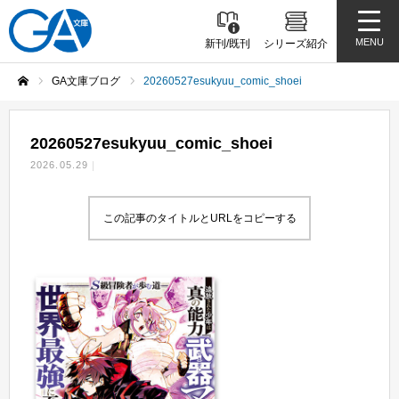
MENU
新刊/既刊
シリーズ紹介
GA文庫ブログ
20260527esukyuu_comic_shoei
ホーム
20260527esukyuu_comic_shoei
2026.05.29
この記事のタイトルとURLをコピーする