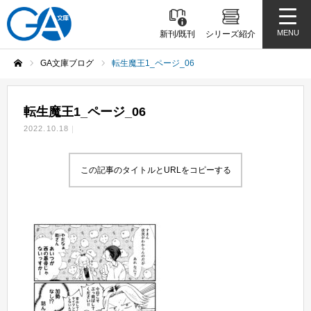
MENU
新刊/既刊
シリーズ紹介
GA文庫ブログ
転生魔王1_ページ_06
ホーム
転生魔王1_ページ_06
2022.10.18
この記事のタイトルとURLをコピーする