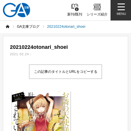
MENU
新刊/既刊
シリーズ紹介
GA文庫ブログ
20210224otonari_shoei
ホーム
20210224otonari_shoei
2021.02.24
この記事のタイトルとURLをコピーする