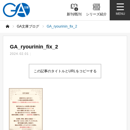
MENU
新刊/既刊
シリーズ紹介
GA文庫ブログ
GA_ryourinin_fix_2
ホーム
GA_ryourinin_fix_2
2024.02.01
この記事のタイトルとURLをコピーする