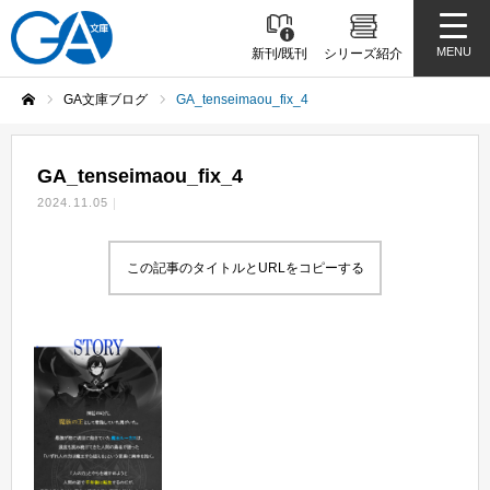
MENU
新刊/既刊
シリーズ紹介
GA文庫ブログ
GA_tenseimaou_fix_4
ホーム
GA_tenseimaou_fix_4
2024.11.05
この記事のタイトルとURLをコピーする