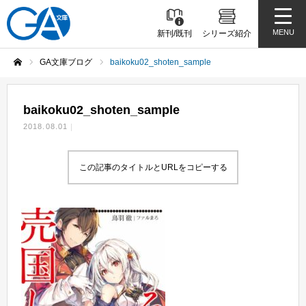
MENU
新刊/既刊
シリーズ紹介
GA文庫ブログ
baikoku02_shoten_sample
ホーム
baikoku02_shoten_sample
2018.08.01
この記事のタイトルとURLをコピーする