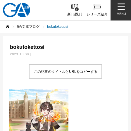
MENU
新刊/既刊
シリーズ紹介
GA文庫ブログ
bokutokettosi
ホーム
bokutokettosi
2023.10.30
この記事のタイトルとURLをコピーする