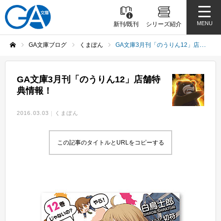
MENU
新刊/既刊
シリーズ紹介
GA文庫ブログ
くまぽん
GA文庫3月刊「のうりん12」店舗特典情報！
ホーム
GA文庫3月刊「のうりん12」店舗特
典情報！
2016.03.03
くまぽん
この記事のタイトルとURLをコピーする