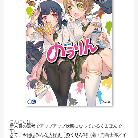
こんにちは。
新人賞の選考でアップアップ状態になっているくまぽんで
す。
さて、今回はみんな大好き「
のうりん12
（著：白鳥士郎／イ