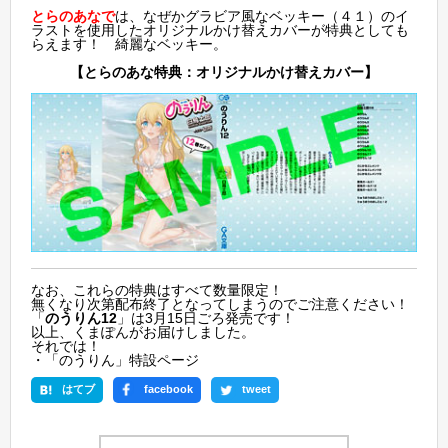
とらのあなで
は、なぜかグラビア風なベッキー（４１）のイ
ラストを使用したオリジナルかけ替えカバーが特典としても
らえます！ 綺麗なベッキー。
【とらのあな特典：オリジナルかけ替えカバー】
なお、これらの特典はすべて数量限定！
無くなり次第配布終了となってしまうのでご注意ください！
「
のうりん12
」は3月15日ごろ発売です！
以上、くまぽんがお届けしました。
それでは！
・
「のうりん」特設ページ
はてブ
facebook
tweet