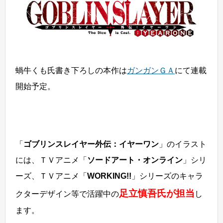
蝸牛くも氏書き下ろしの本作は
ガンガンＧＡ
にて連載
開始予定。
「
ゴブリンスレイヤー外伝：イヤーワン
」のイラスト
には、ＴＶアニメ「
ソードアート・オンライン
」シリ
ーズ、ＴＶアニメ「
WORKING!!
」シリーズのキャラ
足立慎吾氏が担当
クターデザイン等で活躍中の
し
ます。