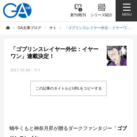
MENU
新刊/既刊
シリーズ紹介
GA文庫ブログ
サト
「ゴブリンスレイヤー外伝：イヤーワン」連載決定！
ホーム
「ゴブリンスレイヤー外伝：イヤー
ワン」連載決定！
2017.02.06
サト
この記事のタイトルとURLをコピーする
蝸牛くもと神奈月昇が贈るダークファンタジー「
ゴブ