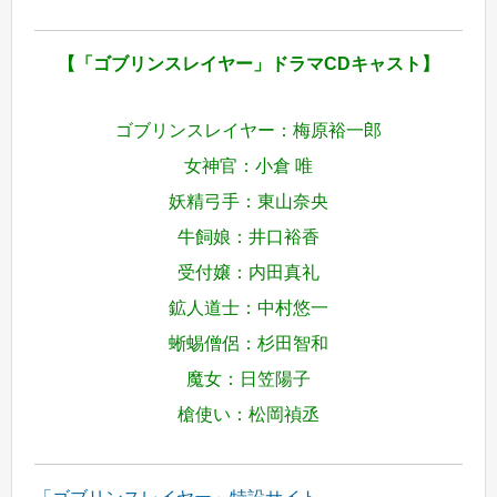
【「ゴブリンスレイヤー」ドラマCDキャスト】
ゴブリンスレイヤー：梅原裕一郎
女神官：小倉 唯
妖精弓手：東山奈央
牛飼娘：井口裕香
受付嬢：内田真礼
鉱人道士：中村悠一
蜥蜴僧侶：杉田智和
魔女：日笠陽子
槍使い：松岡禎丞