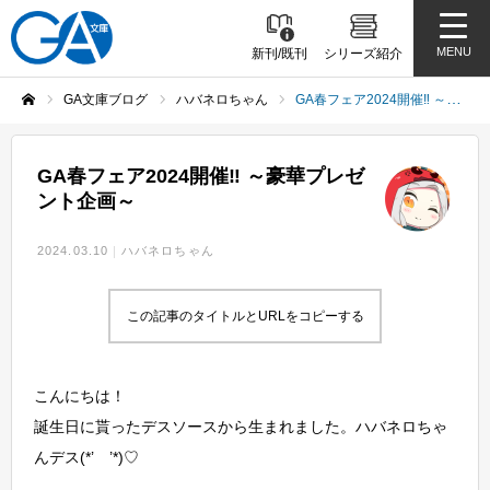
MENU
新刊/既刊
シリーズ紹介
GA文庫ブログ
ハバネロちゃん
GA春フェア2024開催‼ ～豪華プレゼント企画～
ホーム
GA春フェア2024開催‼ ～豪華プレゼ
ント企画～
2024.03.10
ハバネロちゃん
この記事のタイトルとURLをコピーする
こんにちは！
誕生日に貰ったデスソースから生まれました。ハバネロちゃ
んデス(*’ ’*)♡