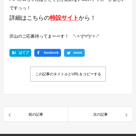
ですっっ！
詳細はこちらの
特設サイト
から！
沢山のご応募待ってまーーす！ °˖✧◝(⁰▿⁰)◜✧˖°
はてブ
facebook
tweet
この記事のタイトルとURLをコピーする
前の記事
次の記事