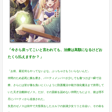
「今さら戻ってこいと言われても、治療は高額になるけどお
たくら払えますか ? 」
「お前、最近何もやってないよな。ぶっちゃけもういらないんだ」
仲間のため必死に腕を磨き、パーティメンバーが少しでも傷つけば一瞬で治
療、さらには皆が傷を負いにくいように防護魔法や能力強化魔法まで併用して
いた天才治癒師ゼノス。だが、その貢献を認めない仲間たちにより、彼は理不
尽にパーティから追放された。
失意のゼノスは街中で大怪我をしたエルフの奴隷少女リリと出会い、その命を