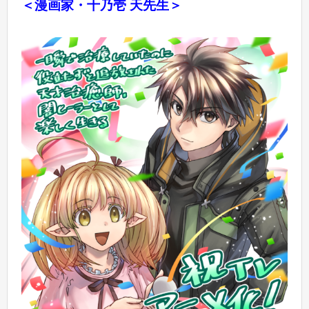
＜漫画家・十乃壱 天先生＞