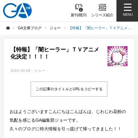
MENU
新刊/既刊
シリーズ紹介
GA文庫ブログ
ジョー
【特報】「闇ヒーラー」ＴＶアニメ化決定！！！！
ホーム
【特報】「闇ヒーラー」ＴＶアニメ
化決定！！！！
2024.03.09
ジョー
この記事のタイトルとURLをコピーする
おはようございますこんにちはこんばんは、じわじわ花粉の
気配を感じるGA編集部ジョーです。
久々のブログに特大情報を引っ提げて帰ってきました！！