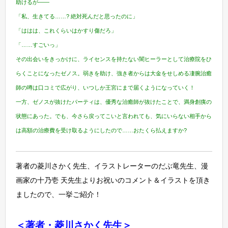
助けるが――
「私、生きてる……? 絶対死んだと思ったのに」
「ははは、これくらいはかすり傷だろ」
「……すごいっ」
その出会いをきっかけに、ライセンスを持たない闇ヒーラーとして治療院をひ
らくことになったゼノス。弱きを助け、強き者からは大金をせしめる凄腕治癒
師の噂は口コミで広がり、いつしか王宮にまで届くようになっていく！
一方、ゼノスが抜けたパーティは、優秀な治癒師が抜けたことで、満身創痍の
状態にあった。でも、今さら戻ってこいと言われても、気にいらない相手から
は高額の治療費を受け取るようにしたので……おたくら払えますか?
著者の菱川さかく先生、イラストレーターのだぶ竜先生、漫
画家の十乃壱 天先生よりお祝いのコメント＆イラストを頂き
ましたので、一挙ご紹介！
＜著者・菱川さかく先生＞