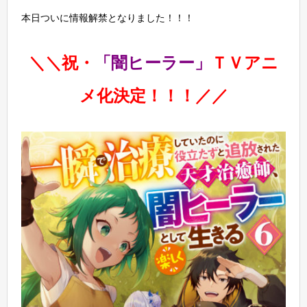
本日ついに情報解禁となりました！！！
＼＼祝・
「闇ヒーラー」
ＴＶアニ
メ化決定！！！／／