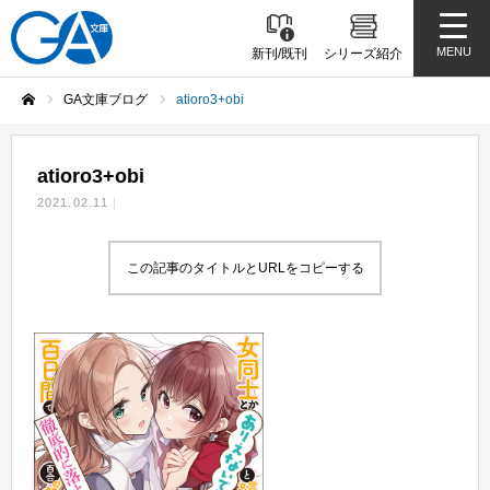
MENU
新刊/既刊
シリーズ紹介
GA文庫ブログ
atioro3+obi
ホーム
atioro3+obi
2021.02.11
この記事のタイトルとURLをコピーする