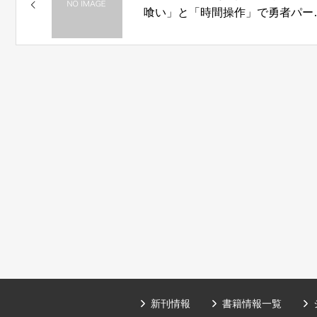
喰い」と「時間操作」で勇者パー
ィーを全滅させます」店舗特典情
報！
新刊情報
書籍情報一覧