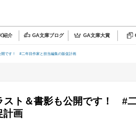
ズ紹介
GA文庫ブログ
GA文庫大賞
公開です！ #二年目作家と担当編集の販促計画
ラスト＆書影も公開です！ #
促計画