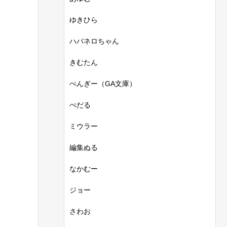
ゆきひら
ハバネロちゃん
きむたん
ぺんぎー（GA文庫）
ぺだる
ミウラー
編集ぬる
なかむー
ジョー
さわお