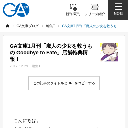
MENU
新刊/既刊
シリーズ紹介
GA文庫ブログ
編集T
GA文庫1月刊「魔人の少女を救うもの Goodbye to Fate」店舗特典情報！
ホーム
GA文庫1月刊「魔人の少女を救うも
の Goodbye to Fate」店舗特典情
報！
2017.12.29
編集T
この記事のタイトルとURLをコピーする
こんにちは。