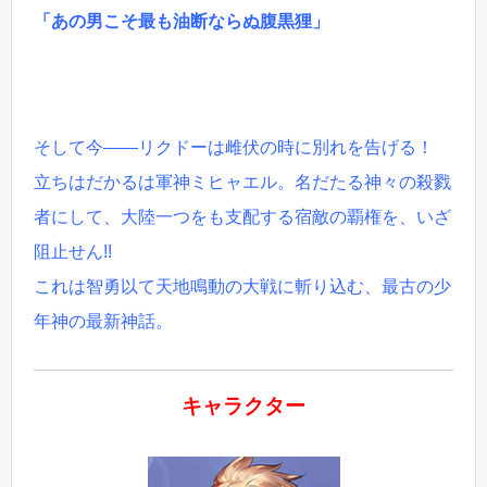
「あの男こそ最も油断ならぬ腹黒狸」
そして今――リクドーは雌伏の時に別れを告げる！
立ちはだかるは軍神ミヒャエル。名だたる神々の殺戮
者にして、大陸一つをも支配する宿敵の覇権を、いざ
阻止せん!!
これは智勇以て天地鳴動の大戦に斬り込む、最古の少
年神の最新神話。
キャラクター