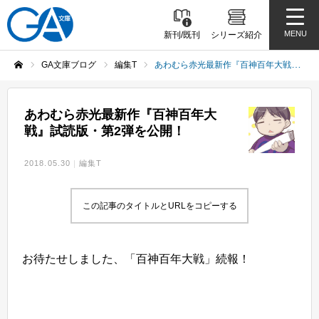
MENU
新刊/既刊
シリーズ紹介
GA文庫ブログ
編集T
あわむら赤光最新作『百神百年大戦』試読版・第2弾を公開！
ホーム
あわむら赤光最新作『百神百年大
戦』試読版・第2弾を公開！
2018.05.30
編集T
この記事のタイトルとURLをコピーする
お待たせしました、「百神百年大戦」続報！