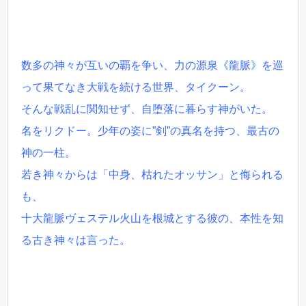
数多の神々が互いの覇を争い、力の源泉《龍脈》を巡
って果てなき大戦を続ける世界、タイクーン。
そんな戦乱に関知せず、自堕落に暮らす神がいた。
名をリクドー。少年の姿に”剣”の真名を持つ、最古の
神の一柱。
若き神々からは「中身、枯れたオッサン」と侮られる
も、
十大龍脈ヴェステル火山を根城とする彼の、本性を知
る古き神々は言った。