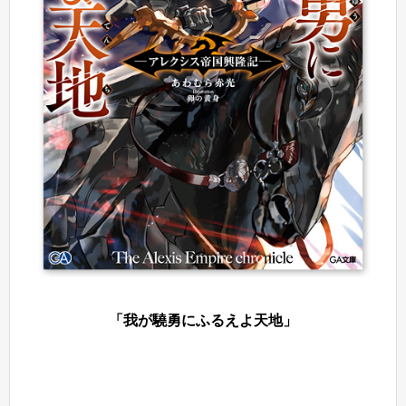
「我が驍勇にふるえよ天地」