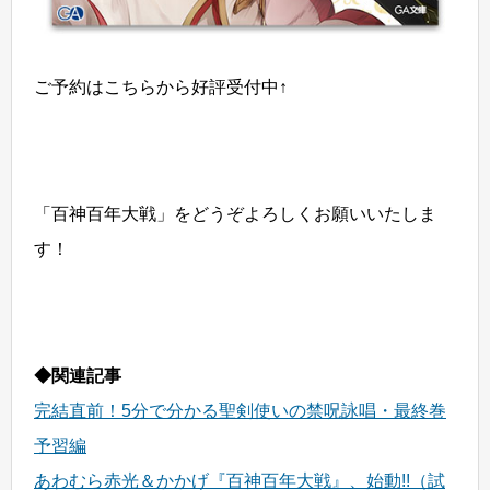
ご予約はこちらから好評受付中↑
「百神百年大戦」をどうぞよろしくお願いいたしま
す！
◆関連記事
完結直前！5分で分かる聖剣使いの禁呪詠唱・最終巻
予習編
あわむら赤光＆かかげ『百神百年大戦』、始動!!（試