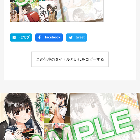
はてブ
facebook
tweet
この記事のタイトルとURLをコピーする
新刊情報
書籍情報一覧
シリーズ紹介
GA文庫ブログ
GA文庫大賞
GAノベル
GAコミック
ガンガンGA