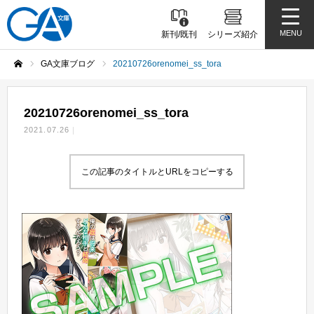
MENU
新刊/既刊
シリーズ紹介
GA文庫ブログ
20210726orenomei_ss_tora
ホーム
20210726orenomei_ss_tora
2021.07.26
この記事のタイトルとURLをコピーする