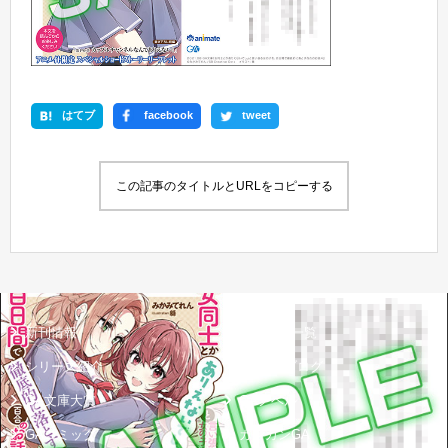
はてブ
facebook
tweet
この記事のタイトルとURLをコピーする
新刊情報
書籍情報一覧
シリーズ紹介
GA文庫ブログ
GA文庫大賞
GAノベル
GAコミック
ガンガンGA