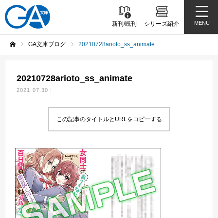
MENU
新刊/既刊
シリーズ紹介
GA文庫ブログ
20210728arioto_ss_animate
ホーム
20210728arioto_ss_animate
2021.07.30
この記事のタイトルとURLをコピーする