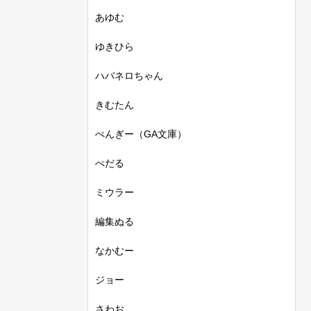
あゆむ
ゆきひら
ハバネロちゃん
きむたん
ぺんぎー（GA文庫）
ぺだる
ミウラー
編集ぬる
なかむー
ジョー
さわお