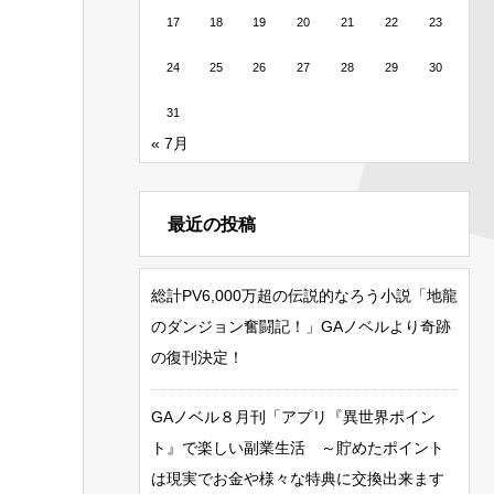
17
18
19
20
21
22
23
24
25
26
27
28
29
30
31
« 7月
最近の投稿
総計PV6,000万超の伝説的なろう小説「地龍
のダンジョン奮闘記！」GAノベルより奇跡
の復刊決定！
GAノベル８月刊「アプリ『異世界ポイン
ト』で楽しい副業生活 ～貯めたポイント
は現実でお金や様々な特典に交換出来ます