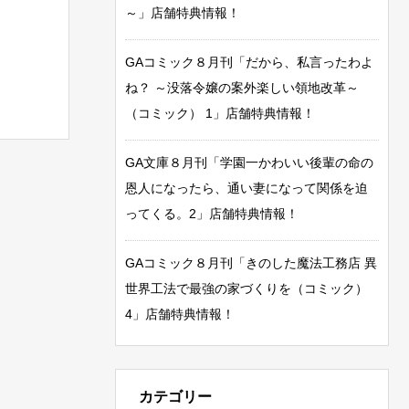
～」店舗特典情報！
GAコミック８月刊「だから、私言ったわよ
ね？ ～没落令嬢の案外楽しい領地改革～
（コミック） 1」店舗特典情報！
GA文庫８月刊「学園一かわいい後輩の命の
恩人になったら、通い妻になって関係を迫
ってくる。2」店舗特典情報！
GAコミック８月刊「きのした魔法工務店 異
世界工法で最強の家づくりを（コミック）
4」店舗特典情報！
カテゴリー