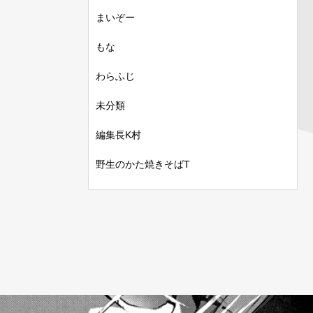
まいぞー
もな
わらふじ
未分類
編集長K村
野生のかた焼きそばT