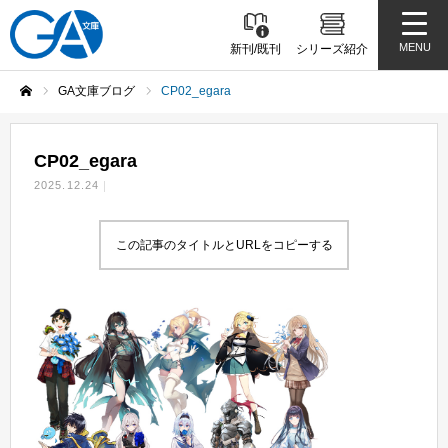
MENU
新刊/既刊
シリーズ紹介
GA文庫ブログ
CP02_egara
ホーム
CP02_egara
2025.12.24
この記事のタイトルとURLをコピーする