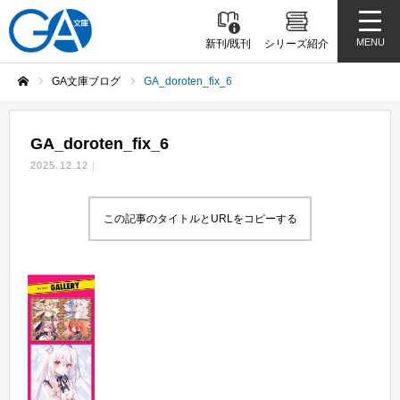
MENU
新刊/既刊
シリーズ紹介
GA文庫ブログ
GA_doroten_fix_6
ホーム
GA_doroten_fix_6
2025.12.12
この記事のタイトルとURLをコピーする