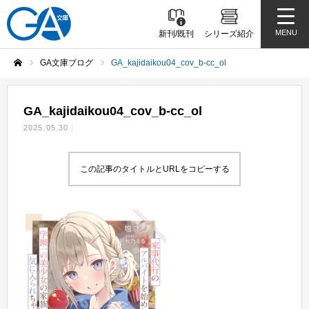
MENU
新刊/既刊
シリーズ紹介
GA文庫ブログ
GA_kajidaikou04_cov_b-cc_ol
ホーム
GA_kajidaikou04_cov_b-cc_ol
2025.05.30
この記事のタイトルとURLをコピーする