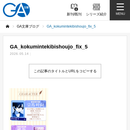
MENU
新刊/既刊
シリーズ紹介
GA文庫ブログ
GA_kokumintekibishoujo_fix_5
ホーム
GA_kokumintekibishoujo_fix_5
2026.05.14
この記事のタイトルとURLをコピーする