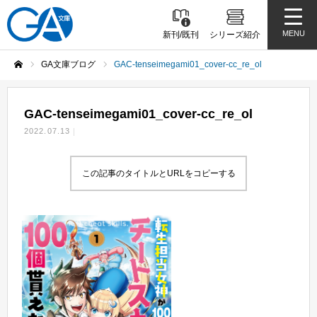
MENU
新刊/既刊
シリーズ紹介
GA文庫ブログ
GAC-tenseimegami01_cover-cc_re_ol
ホーム
GAC-tenseimegami01_cover-cc_re_ol
2022.07.13
この記事のタイトルとURLをコピーする