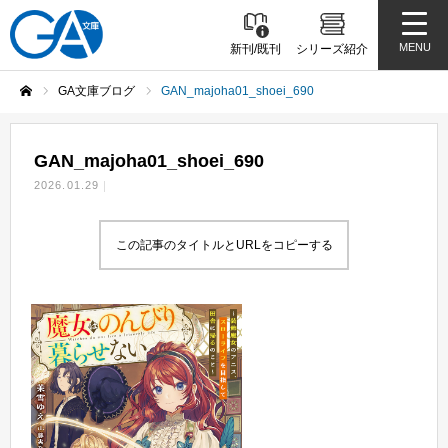
MENU
新刊/既刊
シリーズ紹介
GA文庫ブログ
GAN_majoha01_shoei_690
ホーム
GAN_majoha01_shoei_690
2026.01.29
この記事のタイトルとURLをコピーする