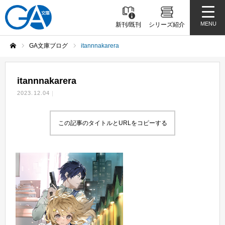
MENU
新刊/既刊
シリーズ紹介
GA文庫ブログ
itannnakarera
ホーム
itannnakarera
2023.12.04
この記事のタイトルとURLをコピーする