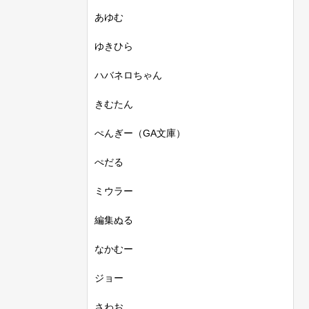
あゆむ
ゆきひら
ハバネロちゃん
きむたん
ぺんぎー（GA文庫）
ぺだる
ミウラー
編集ぬる
なかむー
ジョー
さわお