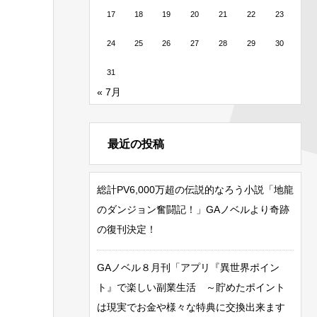
17
18
19
20
21
22
23
24
25
26
27
28
29
30
31
« 7月
最近の投稿
総計PV6,000万超の伝説的なろう小説「地龍
のダンジョン奮闘記！」GAノベルより奇跡
の復刊決定！
GAノベル８月刊「アプリ『異世界ポイン
ト』で楽しい副業生活 ～貯めたポイント
は現実でお金や様々な特典に交換出来ます