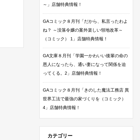
～」店舗特典情報！
GAコミック８月刊「だから、私言ったわよ
ね？ ～没落令嬢の案外楽しい領地改革～
（コミック） 1」店舗特典情報！
GA文庫８月刊「学園一かわいい後輩の命の
恩人になったら、通い妻になって関係を迫
ってくる。2」店舗特典情報！
GAコミック８月刊「きのした魔法工務店 異
世界工法で最強の家づくりを（コミック）
4」店舗特典情報！
カテゴリー